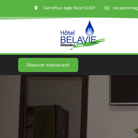
Carrefour Agip face SCDP
receptiona
Réserver maintenant!